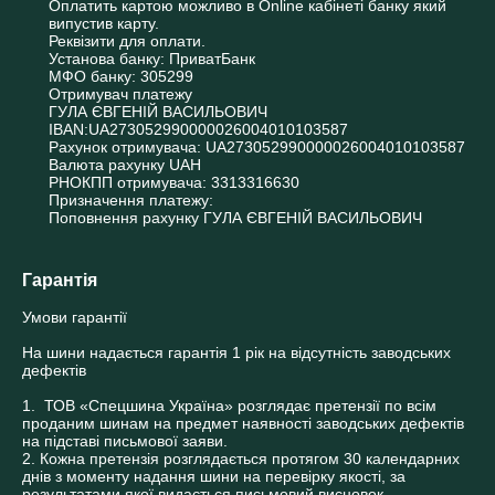
Оплатить картою можливо в Online кабінеті банку який 
випустив карту.

Реквізити для оплати.

Установа банку: ПриватБанк

МФО банку: 305299

Отримувач платежу

ГУЛА ЄВГЕНІЙ ВАСИЛЬОВИЧ

IBAN:UA273052990000026004010103587

Рахунок отримувача: UA273052990000026004010103587

Валюта рахунку UAH

РНОКПП отримувача: 3313316630

Призначення платежу:

Поповнення рахунку ГУЛА ЄВГЕНІЙ ВАСИЛЬОВИЧ
Гарантія
Умови гарантії

На шини надається гарантія 1 рік на відсутність заводських 
дефектів

1.  ТОВ «Спецшина Україна» розглядає претензії по всім 
проданим шинам на предмет наявності заводських дефектів 
на підставі письмової заяви.

2. Кожна претензія розглядається протягом 30 календарних 
днів з моменту надання шини на перевірку якості, за 
результатами якої видається письмовий висновок.
