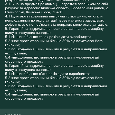
3. Шина на предмет рекламації надається власником за свій 
рахунок за адресою: Київська область, Броварський район, с. 
Семиполки, Київське шосе,  1 а/15.

4. Підлягають гарантійній підтримці тільки шини, які стали 
непридатними до експлуатації через наявність заводських 
дефектів, але не пов'язані з їх неправильною експлуатацією.

5. Гарантійна підтримка не поширюється на рекламаційну 
шину в наступних випадках:

5.1 вік шини більше трьох років з дати виробництва ;

5.2 знос протектора шини більше 80% від початкової його 
глибини;

5.3 пошкодження шини виникло в результаті її неправильної 
експлуатації;

5.4 ушкодження, що виникло в результаті механічної дії 
стороннього предмета;

5. Гарантійна підтримка не поширюється на рекламаційну 
шину в наступних випадках:

5.1 вік шини більше п'яти років з дати виробництва ;

5.2 знос протектора шини більше 80% від початкової його 
глибини;

5.3 пошкодження шини виникло в результаті її неправильної 
експлуатації;

5.4 ушкодження, що виникло в результаті механічної дії 
стороннього предмета.