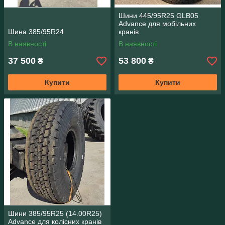
Шини 445/95R25 GLB05
Advance для мобільних
Шина 385/95R24
кранів
В наявності
В наявності
37 500
53 800
₴
₴
Купити
Купити
Шини 385/95R25 (14.00R25)
Advance для колісних кранів