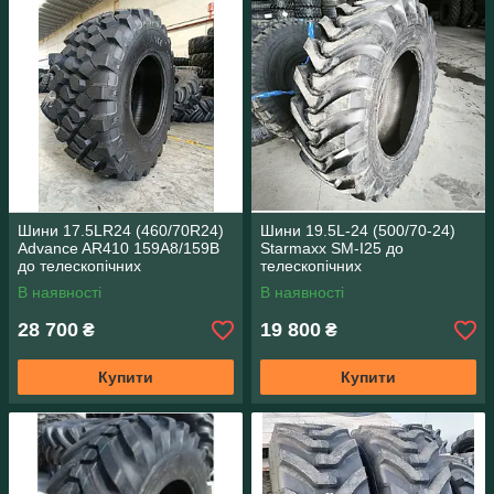
Шини 17.5LR24 (460/70R24)
Шини 19.5L-24 (500/70-24)
Advance AR410 159A8/159B
Starmaxx SM-I25 до
до телескопічних
телескопічних
навантажувачів CAT
навантажувачів Manitou
В наявності
В наявності
28 700
19 800
₴
₴
Купити
Купити