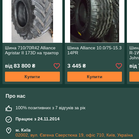
Шина 710/70R42 Alliance
Шина Alliance 10.0/75-15.3
Шина
Agristar II 173D на трактор
14PR
R-1W
John
83 800
3 445
від
₴
₴
від
Купити
Купити
Про нас
100% позитивних з 7 відгуків за рік
Працює з 24.11.2014
м. Київ
02002, вул. Євгена Сверстюка 19, офіс 710, Київ, Україна