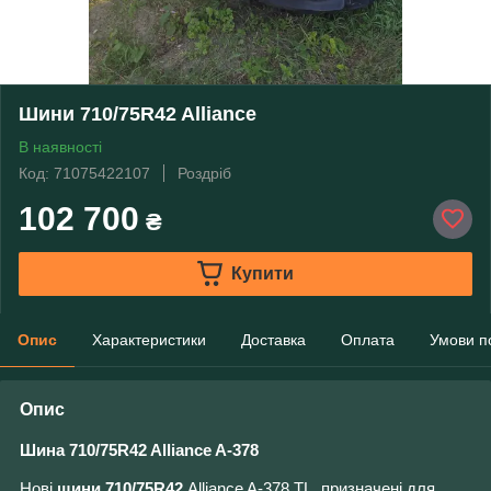
Шини 710/75R42 Alliance
В наявності
Код: 71075422107
Роздріб
102 700
₴
Купити
Опис
Характеристики
Доставка
Оплата
Умови п
Опис
Шина 710/75R42 Alliance
A-378
Нові
шини 710/75R42
Alliance
A-378 TL, призначені для