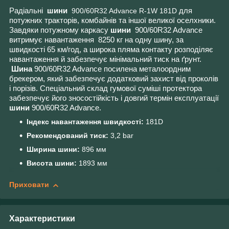
Радіальні
шини
900/60R32 Advance R-1W 181D
для
потужних тракторів, комбайнів та іншої великої оселхники.
Завдяки потужному каркасу
шини
900/60R32 Advance
витримує навантаження 8250 кг на одну шину, за
швидкості 65 км/год, а широка пляма контакту розподіляє
навантаження й забезпечує мінімальний тиск на ґрунт.
Шина
900/60R32 Advance
посилена металоордним
брекером, який забезпечує додатковий захист від проколів
і порізів. Спеціальний склад гумової суміші протектора
забезпечує його зносостійкість і довгий термін експлуатації
шини
900/60R32 Advance
.
Індекс навантаження швидкості:
181D
Рекомендований тиск:
3,2 bar
Ширина шини:
896 мм
Висота шини:
1893 мм
Приховати
Характеристики