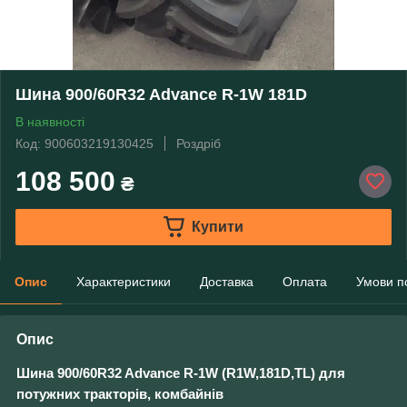
Шина 900/60R32 Advance R-1W 181D
В наявності
Код: 900603219130425
Роздріб
108 500
₴
Купити
Опис
Характеристики
Доставка
Оплата
Умови п
Опис
Шина
900/60R32 Advance R-1W (R1W,181D,T
L)
дл
я
потужних тракторів, комбайнів