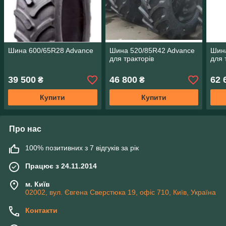
Шина 600/65R28 Advance
Шина 520/85R42 Advance
Шина
для тракторів
для 
39 500
46 800
62 
₴
₴
Купити
Купити
Про нас
100% позитивних з 7 відгуків за рік
Працює з 24.11.2014
м. Київ
02002, вул. Євгена Сверстюка 19, офіс 710, Київ, Україна
Контакти