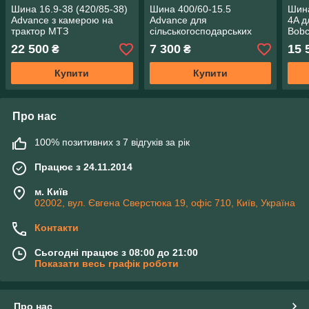
Шина 16.9-38 (420/85-38)
Шина 400/60-15.5
Шина
Advance з камерою на
Advance для
4A д
трактор МТЗ
сільськогосподарських
Bobc
причепів
22 500
7 300
15 
₴
₴
Купити
Купити
Про нас
100% позитивних з 7 відгуків за рік
Працює з 24.11.2014
м. Київ
02002, вул. Євгена Сверстюка 19, офіс 710, Київ, Україна
Контакти
Сьогодні працює з 08:00 до 21:00
Показати весь графік роботи
Про нас