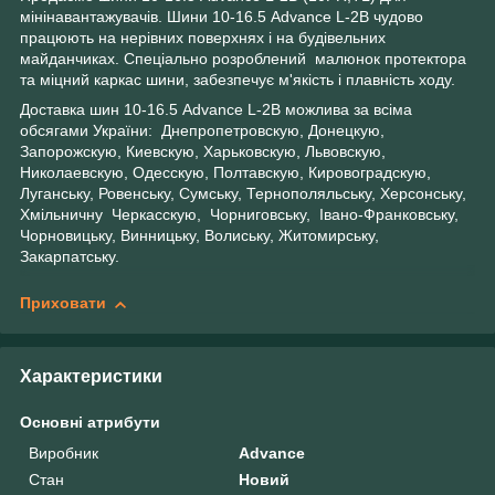
мінінавантажувачів. Шини 10-16.5 Advance L-2B чудово
працюють на нерівних поверхнях і на будівельних
майданчиках. Спеціально розроблений малюнок протектора
та міцний каркас шини, забезпечує м'якість і плавність ходу.
Доставка шин 10-16.5 Advance L-2B можлива за всіма
обсягами України: Днепропетровскую, Донецкую,
Запорожскую, Киевскую, Харьковскую, Львовскую,
Николаевскую, Одесскую, Полтавскую, Кировоградскую,
Луганську, Ровенську, Сумську, Тернополяльську, Херсонську,
Хмільничну Черкасскую, Чорниговську, Івано-Франковську,
Чорновицьку, Винницьку, Волиську, Житомирську,
Закарпатську.
Приховати
Характеристики
Основні атрибути
Виробник
Advance
Стан
Новий