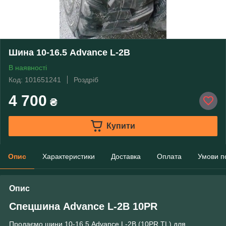
Шина 10-16.5 Advance L-2B
В наявності
Код: 101651241
Роздріб
4 700
₴
Купити
Опис
Характеристики
Доставка
Оплата
Умови п
Опис
Спецшина Advance L-2B 10PR
Продаємо шини 10-16.5 Advance L-2B (10PR,TL) для