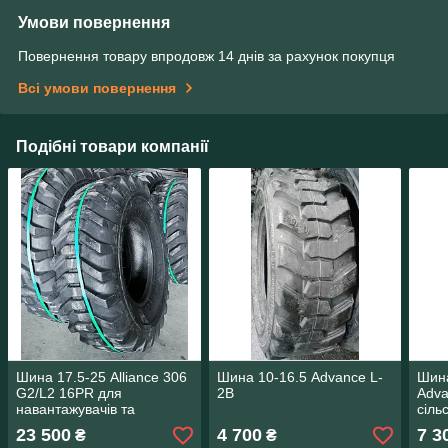
Умови повернення
Повернення товару впродовж 14 днів за рахунок покупця
Всі умови повернення
Подібні товари компанії
Шина 17.5-25 Alliance 306
Шина 10-16.5 Advance L-
Шина
G2/L2 16PR для
2B
Adva
навантажувачів та
сіль
грейдерів CAT
прич
23 500
4 700
7 3
₴
₴