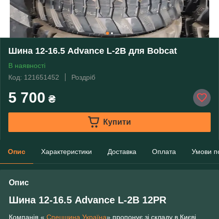
Шина 12-16.5 Advance L-2B для Bobcat
В наявності
Код: 121651452
Роздріб
5 700
₴
Купити
Опис
Характеристики
Доставка
Оплата
Умови п
Опис
Шина
12-16.5 Advance L-2B 12PR
Компанія «
Спецшина Україна
» пропонує зі складу в Києві