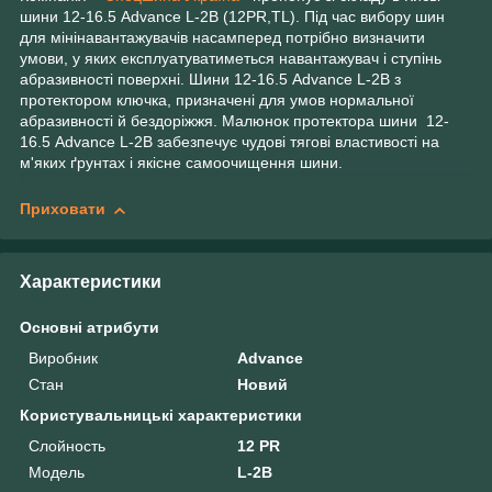
шини 12-16.5 Advance L-2B (12PR,TL). Під час вибору шин
для мінінавантажувачів насамперед потрібно визначити
умови, у яких експлуатуватиметься навантажувач і ступінь
абразивності поверхні. Шини 12-16.5 Advance L-2B з
протектором ключка, призначені для умов нормальної
абразивності й бездоріжжя. Малюнок протектора шини 12-
16.5 Advance L-2B забезпечує чудові тягові властивості на
м'яких ґрунтах і якісне самоочищення шини.
Приховати
Характеристики
Основні атрибути
Виробник
Advance
Стан
Новий
Користувальницькі характеристики
Слойность
12 PR
Модель
L-2B