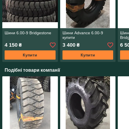
Шини 6.00-9 Bridgestone
Шини Advance 6.00-9
Шино
купити
Brid
4 150
3 400
6 5
₴
₴
Купити
Купити
Подібні товари компанії