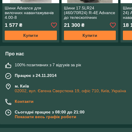
Шини Advance для
Шини 17.5LR24
Шини
вилочних навантажувачів
(460/70R24) R-4E Advance
24) 
4.00-8
до телескопічних
нава
навантажувачів Manitou
1 577
21 300
18 
₴
₴
Купити
Купити
Про нас
100% позитивних з 7 відгуків за рік
Працює з 24.11.2014
м. Київ
02002, вул. Євгена Сверстюка 19, офіс 710, Київ, Україна
Контакти
Сьогодні працює з 08:00 до 21:00
Показати весь графік роботи