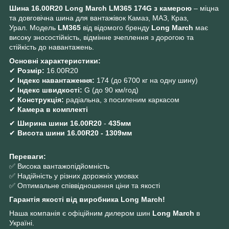
Шина 16.00R20 Long March LM365 174G з камерою
– міцна
та довговічна шина для вантажівок Камаз, МАЗ, Краз,
Урал. Модель
LM365
від відомого бренду
Long March
має
високу зносостійкість, відмінне зчеплення з дорогою та
стійкість до навантажень.
Основні характеристики:
✔
Розмір:
16.00R20
✔
Індекс навантаження:
174 (до 6700 кг на одну шину)
✔
Індекс швидкості:
G (до 90 км/год)
✔
Конструкція:
радіальна, з посиленим каркасом
✔
Камера в комплекті
✔
Ширина шини 16.00R20
-
435мм
✔
Висота шини
16.00R20 - 1309мм
Переваги:
✅ Висока вантажопідйомність
✅ Надійність у різних дорожніх умовах
✅ Оптимальне співвідношення ціни та якості
Гарантія якості від виробника Long March!
Наша компанія є офіційним дилером шин
Long March
в
Україні.