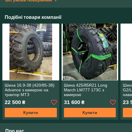
Подібні товари компанії
Шина 16.9-38 (420/85-38)
Шина 425/85R21 Long
Шина
Advance з камерою на
March LM777 173C з
G2/L
трактор МТЗ
камерою
нава
грей
22 500
31 600
23 
₴
₴
Купити
Купити
Про нас