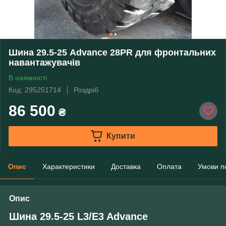
Шина 29.5-25 Advance 28PR для фронтальних
навантажувачів
В наявності
Код: 295251714
Роздріб
86 500
₴
Купити
Опис
Характеристики
Доставка
Оплата
Умови п
Опис
Шина
29.5-25 L3/E3 Advance