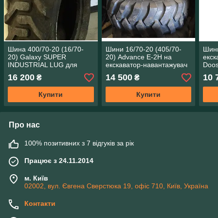
Шина 400/70-20 (16/70-
Шини 16/70-20 (405/70-
Шини
20) Galaxy SUPER
20) Advance E-2H на
екск
INDUSTRIAL LUG для
екскаватор-навантажувач
Doos
екскаватора Volvo.
Volvo BL71
16 200
14 500
10 
₴
₴
Купити
Купити
Про нас
100% позитивних з 7 відгуків за рік
Працює з 24.11.2014
м. Київ
02002, вул. Євгена Сверстюка 19, офіс 710, Київ, Україна
Контакти