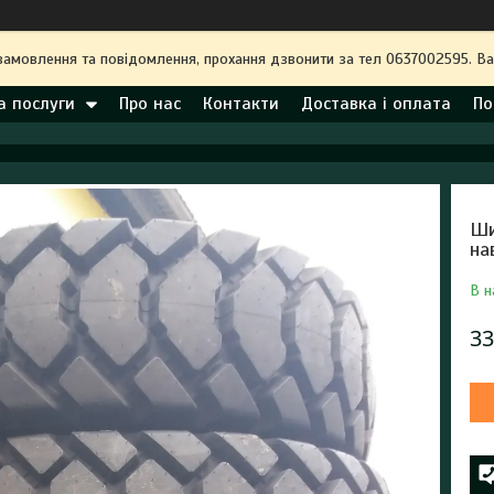
замовлення та повідомлення, прохання дзвонити за тел 0637002595. 
а послуги
Про нас
Контакти
Доставка і оплата
По
Ши
на
В н
33