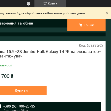
Кошик
Вашу заявку буде оброблено найближчим робочим днем.
вернення та обмін
Кошик
Код:
169281705
на 16.9-28 Jumbo Hulk Galaxy 14PR на екскаватор-
вантажувач
аявності
 700 ₴
Купити
+380 (63) 700-25-95
Доступен в Viber