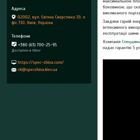
максимальною площ
боковиною, що ско
викликаного поріз
02002, вул. Євгена Сверстюка 19, о
Завдяки гарній ене
фіс 710, Київ, Україна
інтенсивного викор
експлуатації шини.
Компанія
Спецшина
+380 (63) 700-25-95
надає гарантію 5 р
Доступен в Viber
https://spec-shina.com/
vk@specshina.kiev.ua