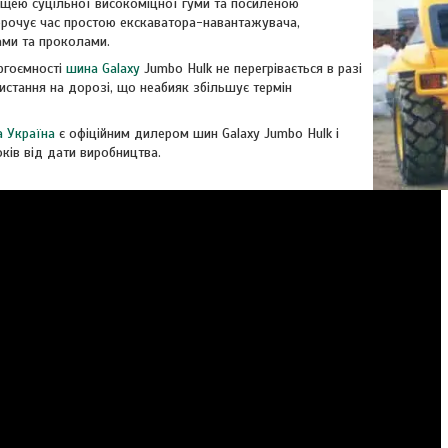
ею суцільної високоміцної гуми та посиленою
рочує час простою екскаватора-навантажувача,
ами та проколами.
ргоємності
шина Galaxy
Jumbo Hulk не перегрівається в разі
истання на дорозі, що неабияк збільшує термін
 Україна
є офіційним дилером шин Galaxy Jumbo Hulk і
оків від дати виробництва.