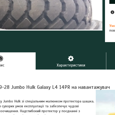
пов
пис
Характеристики
9-28 Jumbo Hulk Galaxy L4 14PR на навантажувач
xy Jumbo Hulk зі спеціальним малюнком протектора шашка,
 суворих умов експлуатації та забезпечує чудові
моочищення. Надглибокий протектор у поєднанні з