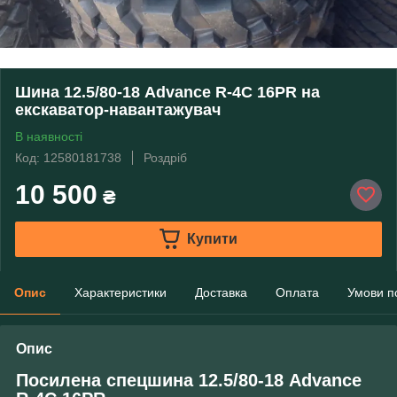
Шина 12.5/80-18 Advance R-4C 16PR на
екскаватор-навантажувач
В наявності
Код: 12580181738
Роздріб
10 500
₴
Купити
Опис
Характеристики
Доставка
Оплата
Умови п
Опис
Посилена спецшина 12.5/80-18 Advance