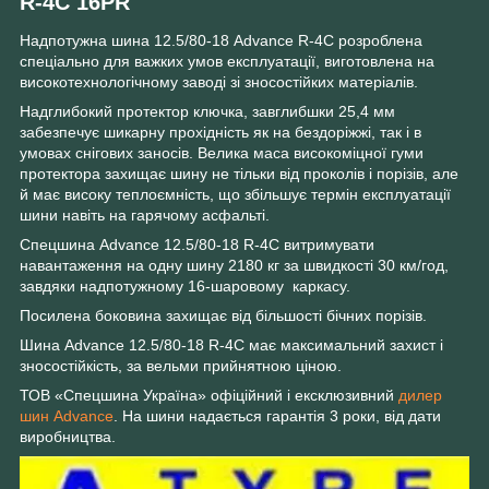
R-4C 16PR
Надпотужна шина 12.5/80-18 Advance R-4C розроблена
спеціально для важких умов експлуатації, виготовлена на
високотехнологічному заводі зі зносостійких матеріалів.
Надглибокий протектор ключка, завглибшки 25,4 мм
забезпечує шикарну прохідність як на бездоріжжі, так і в
умовах снігових заносів. Велика маса високоміцної гуми
протектора захищає шину не тільки від проколів і порізів, але
й має високу теплоємність, що збільшує термін експлуатації
шини навіть на гарячому асфальті.
Спецшина Advance 12.5/80-18 R-4C витримувати
навантаження на одну шину 2180 кг за швидкості 30 км/год,
завдяки надпотужному 16-шаровому каркасу.
Посилена боковина захищає від більшості бічних порізів.
Шина Advance 12.5/80-18 R-4C має максимальний захист і
зносостійкість, за вельми прийнятною ціною.
ТОВ «Спецшина Україна» офіційний і ексклюзивний
дилер
шин Advance
. На шини надається гарантія 3 роки, від дати
виробництва.