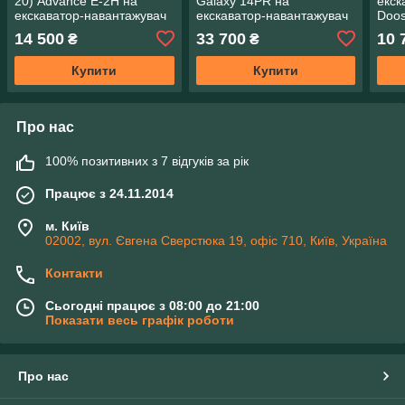
20) Advance E-2H на
Galaxy 14PR на
екск
екскаватор-навантажувач
екскаватор-навантажувач
Doos
Volvo BL71
14 500
33 700
10 
₴
₴
Купити
Купити
Про нас
100% позитивних з 7 відгуків за рік
Працює з 24.11.2014
м. Київ
02002, вул. Євгена Сверстюка 19, офіс 710, Київ, Україна
Контакти
Сьогодні працює з 08:00 до 21:00
Показати весь графік роботи
Про нас